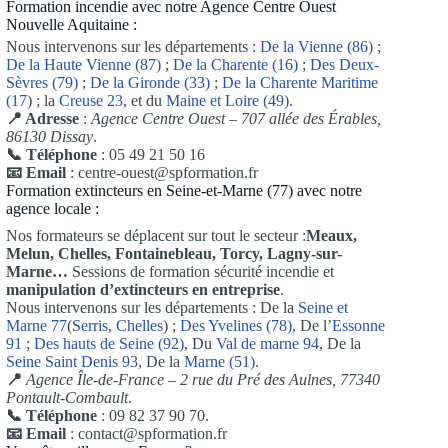
Formation incendie avec notre Agence Centre Ouest
Nouvelle Aquitaine :
Nous intervenons sur les départements :
De la Vienne (86)
;
De la Haute Vienne (87)
;
De la Charente (16)
;
Des Deux-
Sèvres (79)
;
De la Gironde (33)
;
De la Charente Maritime
(17
) ; la
Creuse 23,
et du
Maine et Loire (49)
.
📍 Adresse
:
Agence Centre Ouest – 707 allée des Érables,
86130 Dissay
.
📞 Téléphone
: 05 49 21 50 16
📧 Email
: centre-ouest@spformation.fr
Formation extincteurs en Seine-et-Marne (77) avec notre
agence locale :
Nos formateurs se déplacent sur tout le secteur :
Meaux,
Melun, Chelles, Fontainebleau, Torcy, Lagny-sur-
Marne…
Sessions de formation sécurité incendie et
manipulation d’extincteurs en entreprise
.
Nous intervenons sur les départements : De la
Seine et
Marne 77
(
Serris
,
Chelles
) ;
Des Yvelines (78)
, De l’
Essonne
91
;
Des hauts de Seine (92)
, Du
Val de marne 94
, De la
Seine Saint Denis 93
, De la
Marne (51)
.
📍
Agence Île-de-France – 2 rue du Pré des Aulnes, 77340
Pontault-Combault
.
📞 Téléphone
: 09 82 37 90 70.
📧 Email
: contact@spformation.fr