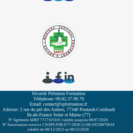
Sécurité Prémium Formation
Téléphone:
09.82.37.90.70
Email:
contact@spformation.fr
Adresse: 2 rue du pré des Aulnes, 77340 Pontault-Combault
Ile-de-France Seine et Marne (77)
N° Agrément ADEF 7717103101 valable jusqu'au 08/07/2028.
N° Autorisation exercice CNAPS FOR-077-2028-12-08-20230679618
valable du 08/12/2023 au 08/12/2028.