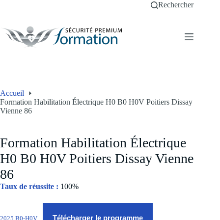
Passer
Rechercher
au
contenu
Accueil
Formation Habilitation Électrique H0 B0 H0V Poitiers Dissay
Vienne 86
Formation Habilitation Électrique
H0 B0 H0V Poitiers Dissay Vienne
86
Taux de réussite :
100%
Télécharger le programme
2025 B0-H0V