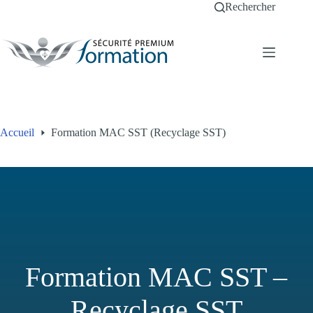
Passer
Rechercher
au
contenu
Accueil
Formation MAC SST (Recyclage SST)
Formation MAC SST –
Recyclage SST