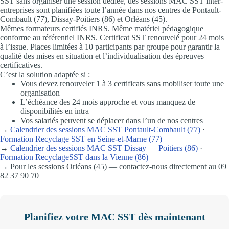
SST sans organiser une session dédiée, des sessions MAC SST inter-
entreprises sont planifiées toute l’année dans nos centres de Pontault-
Combault (77), Dissay-Poitiers (86) et Orléans (45).
Mêmes formateurs certifiés INRS. Même matériel pédagogique
conforme au référentiel INRS. Certificat SST renouvelé pour 24 mois
à l’issue. Places limitées à 10 participants par groupe pour garantir la
qualité des mises en situation et l’individualisation des épreuves
certificatives.
C’est la solution adaptée si :
Vous devez renouveler 1 à 3 certificats sans mobiliser toute une
organisation
L’échéance des 24 mois approche et vous manquez de
disponibilités en intra
Vos salariés peuvent se déplacer dans l’un de nos centres
→
Calendrier des sessions MAC SST Pontault-Combault (77)
·
Formation Recyclage SST en Seine-et-Marne (77)
→
Calendrier des sessions MAC SST Dissay — Poitiers (86)
·
Formation RecyclageSST dans la Vienne (86)
→ Pour les sessions Orléans (45) — contactez-nous directement au 09
82 37 90 70
Planifiez votre MAC SST dès maintenant