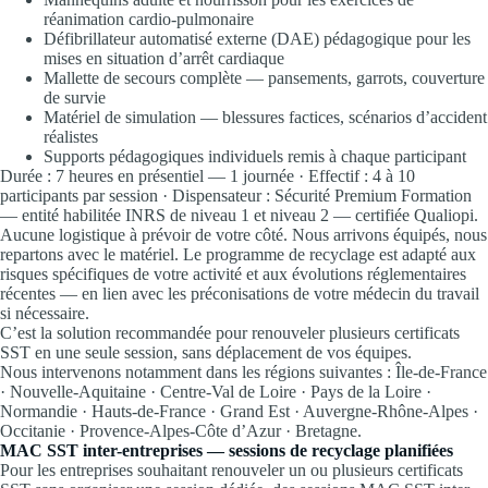
réanimation cardio-pulmonaire
Défibrillateur automatisé externe (DAE) pédagogique pour les
mises en situation d’arrêt cardiaque
Mallette de secours complète — pansements, garrots, couverture
de survie
Matériel de simulation — blessures factices, scénarios d’accident
réalistes
Supports pédagogiques individuels remis à chaque participant
Durée : 7 heures en présentiel — 1 journée · Effectif : 4 à 10
participants par session · Dispensateur : Sécurité Premium Formation
— entité habilitée INRS de niveau 1 et niveau 2 — certifiée Qualiopi.
Aucune logistique à prévoir de votre côté. Nous arrivons équipés, nous
repartons avec le matériel. Le programme de recyclage est adapté aux
risques spécifiques de votre activité et aux évolutions réglementaires
récentes — en lien avec les préconisations de votre médecin du travail
si nécessaire.
C’est la solution recommandée pour renouveler plusieurs certificats
SST en une seule session, sans déplacement de vos équipes.
Nous intervenons notamment dans les régions suivantes : Île-de-France
· Nouvelle-Aquitaine · Centre-Val de Loire · Pays de la Loire ·
Normandie · Hauts-de-France · Grand Est · Auvergne-Rhône-Alpes ·
Occitanie · Provence-Alpes-Côte d’Azur · Bretagne.
MAC SST inter-entreprises — sessions de recyclage planifiées
Pour les entreprises souhaitant renouveler un ou plusieurs certificats