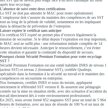
des SST qui ne savent plus réagir face à un arrêt cardiaque six mois
après leur recyclage.
L’absence de suivi entre deux certifications
Le SST ne doit pas attendre le MAC pour rester opérationnel.
L’employeur doit s’assurer du maintien des compétences de ses SST
tout au long de la période de validité, notamment en les impliquant
dans la démarche de prévention de l’entreprise.
Laisser expirer le certificat sans anticiper
Un certificat SST expiré ne permet plus d’exercer légalement la
mission de secouriste. Si le délai depuis l’expiration est trop important,
le MAC seul ne suffit plus : une reformation initiale complète de 14
heures devient nécessaire. Anticiper le renouvellement, c’est éviter
cette situation et garantir la continuité du dispositif de secours.
Pourquoi choisir Sécurité Premium Formation pour votre recyclage
SST ?
Sécurité Premium Formation est une entité habilitée INRS de niveau 1
(acteur SST) et niveau 2 (formateur SST), certifiée Qualiopi,
spécialisée dans la formation à la sécurité au travail et le maintien des
compétences en secourisme en entreprise.
Nos formateurs, certifiés INRS et issus du terrain, appliquent
strictement le référentiel SST version 8. Ils assurent une pédagogie
centrée sur la mise en situation réelle, avec des scénarios d’accident du
travail directement liés à votre environnement professionnel.
En 2025, nous avons formé 852 stagiaires SST pour un total de 5 964
heures de formation, avec un taux de réussite de 100 % et un taux de