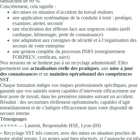
satisfaction de 99 %.
Concrètement, cela signifie :
des mises en situation d’accident du travail réalistes
une application systématique de la conduite à tenir : protéger,
examiner, alerter, secourir
une réactivation des réflexes face aux urgences vitales (arrêt
cardiaque, hémorragie, perte de connaissance)
une adaptation aux consignes de sécurité et à l’organisation des
secours de votre entreprise
une gestion complète du processus INRS (enregistrement
FORPREV, certificats, suivi)
Nos sessions ne se limitent pas à un recyclage administratif. Elles
permettent une
actualisation réelle des pratiques
, une
mise à jour
des connaissances
et un
maintien opérationnel des compétences
SST
.
Chaque formation intègre vos risques professionnels spécifiques, pour
garantir que vos salariés soient capables d’intervenir efficacement sur
leur poste de travail, dans les premières minutes suivant un accident.
Résultat : des secouristes réellement opérationnels, capables d’agir
immédiatement et de s’intégrer efficacement dans votre dispositif de
secours interne.
Témoignages
⭐⭐⭐⭐⭐ — Laurent, Responsable HSE, Lyon (69)
« Recyclage SST très concret, avec des mises en situation proches de
notre réalité terrain. Les gestes sont bien réactivés, et l’approche est très