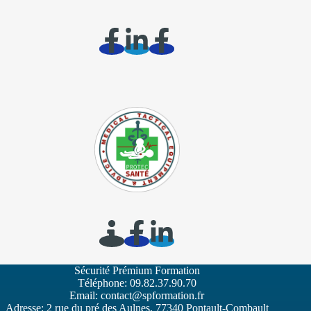
Sécurité Prémium Formation
Téléphone:
09.82.37.90.70
Email:
contact@spformation.fr
Adresse: 2 rue du pré des Aulnes, 77340 Pontault-Combault