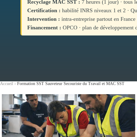
Recyclage MAC SST :
7 heures (1 jour) · tous 
Certification :
habilité INRS niveaux 1 et 2 · Qu
Intervention :
intra-entreprise partout en France
Financement :
OPCO · plan de développement de
Accueil
›
Formation SST Sauveteur Secouriste du Travail et MAC SST