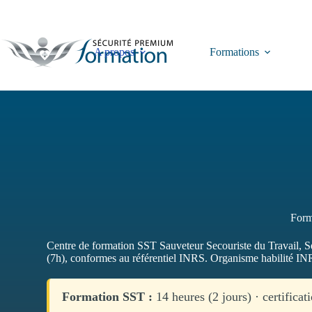
Passer
au
contenu
A propos
Formations
Form
Centre de formation SST Sauveteur Secouriste du Travail, S
(7h), conformes au référentiel INRS. Organisme habilité INRS
Formation SST :
14 heures (2 jours) · certifica