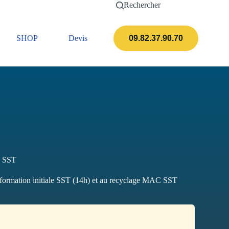
Rechercher
SHOP
Devis
Actualités
09.82.37.90.70
C SST
a formation initiale SST (14h) et au recyclage MAC SST