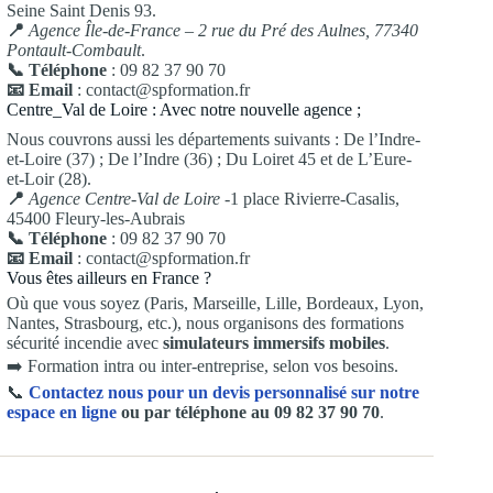
Seine Saint Denis 93.
📍
Agence Île-de-France – 2 rue du Pré des Aulnes, 77340
Pontault-Combault
.
📞 Téléphone
: 09 82 37 90 70
📧 Email
: contact@spformation.fr
Centre_Val de Loire : Avec notre nouvelle agence ;
Nous couvrons aussi les départements suivants : De l’Indre-
et-Loire (37) ; De l’Indre (36) ; Du Loiret 45 et de L’Eure-
et-Loir (28).
📍
Agence Centre-Val de Loire
-1 place Rivierre-Casalis,
45400 Fleury-les-Aubrais
📞 Téléphone
: 09 82 37 90 70
📧 Email
: contact@spformation.fr
Vous êtes ailleurs en France ?
Où que vous soyez (Paris, Marseille, Lille, Bordeaux, Lyon,
Nantes, Strasbourg, etc.), nous organisons des formations
sécurité incendie avec
simulateurs immersifs mobiles
.
➡️ Formation intra ou inter-entreprise, selon vos besoins.
📞
Contactez nous pour un devis personnalisé sur notre
espace en ligne
ou par téléphone au 09 82 37 90 70
.