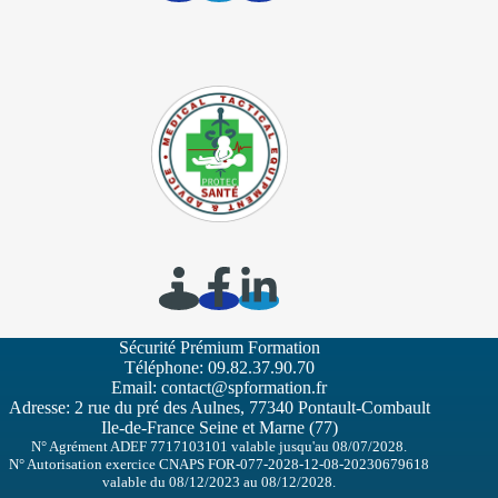
Sécurité Prémium Formation
Téléphone:
09.82.37.90.70
Email:
contact@spformation.fr
Adresse: 2 rue du pré des Aulnes, 77340 Pontault-Combault
Ile-de-France Seine et Marne (77)
N° Agrément ADEF 7717103101 valable jusqu'au 08/07/2028.
N° Autorisation exercice CNAPS FOR-077-2028-12-08-20230679618
valable du 08/12/2023 au 08/12/2028.