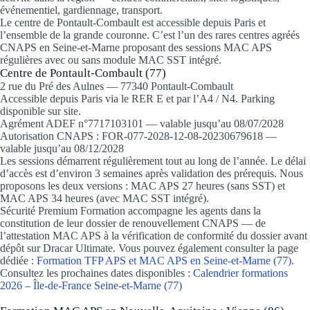
événementiel, gardiennage, transport.
Le centre de Pontault-Combault est accessible depuis Paris et
l’ensemble de la grande couronne. C’est l’un des rares centres agréés
CNAPS en Seine-et-Marne proposant des sessions MAC APS
régulières avec ou sans module MAC SST intégré.
Centre de Pontault-Combault (77)
2 rue du Pré des Aulnes — 77340 Pontault-Combault
Accessible depuis Paris via le RER E et par l’A4 / N4. Parking
disponible sur site.
Agrément ADEF n°7717103101 — valable jusqu’au 08/07/2028
Autorisation CNAPS : FOR-077-2028-12-08-20230679618 —
valable jusqu’au 08/12/2028
Les sessions démarrent régulièrement tout au long de l’année. Le délai
d’accès est d’environ 3 semaines après validation des prérequis. Nous
proposons les deux versions : MAC APS 27 heures (sans SST) et
MAC APS 34 heures (avec MAC SST intégré).
Sécurité Premium Formation accompagne les agents dans la
constitution de leur dossier de renouvellement CNAPS — de
l’attestation MAC APS à la vérification de conformité du dossier avant
dépôt sur Dracar Ultimate. Vous pouvez également consulter la page
dédiée :
Formation TFP APS et MAC APS en Seine-et-Marne (77)
.
Consultez les prochaines dates disponibles :
Calendrier formations
2026 – Île-de-France Seine-et-Marne (77)