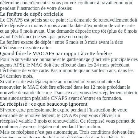
détermine concrètement si vous pouvez continuer à travailler ou non
pendant l’instruction de votre dossier.
La fenêtre de dépôt officielle
Le CNAPS est précis sur ce point : la demande de renouvellement doit
être déposée au moins 3 mois avant la date d’expiration de votre carte
et au plus 6 mois avant. Une demande déposée trop tôt (plus de 6 mois
avant l’échéance) ne sera pas prise en compte.
La fenêtre exacte de dépôt : entre 6 mois et 3 mois avant la date
d’échéance de votre carte.
Quand faire le MAC APS par rapport à cette fenêtre
Pour la surveillance humaine et le gardiennage (l’activité principale des
agents APS), le MAC doit être effectué dans les 24 mois précédant
l’échéance de votre carte. Pas n’importe quand sur les 5 ans, dans les
24 derniers mois.
Si votre carte est déjà expirée au moment où vous souhaitez la
renouveler, le MAC doit être effectué dans les 12 mois précédant la
nouvelle demande de carte. Dans ce cas, vous devez également obtenir
une autorisation préalable CNAPS avant d’entrer en formation.
Le récépissé : ce que beaucoup ignorent
Si votre carte professionnelle expire pendant l’instruction de votre
demande de renouvellement, le CNAPS peut vous délivrer un
récépissé valable 3 mois et renouvelable. Ce récépissé vous permet de
continuer à exercer légalement pendant l’instruction.
Mais ce récépissé n’est pas automatique. Trois conditions doivent être
réunies : votre demande doit avoir été déposée dans les délais, le