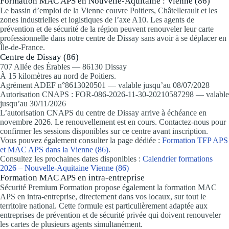
Formation MAC APS en Nouvelle-Aquitaine : Vienne (86)
Le bassin d’emploi de la Vienne couvre Poitiers, Châtellerault et les
zones industrielles et logistiques de l’axe A10. Les agents de
prévention et de sécurité de la région peuvent renouveler leur carte
professionnelle dans notre centre de Dissay sans avoir à se déplacer en
Île-de-France.
Centre de Dissay (86)
707 Allée des Érables — 86130 Dissay
À 15 kilomètres au nord de Poitiers.
Agrément ADEF n°8613020501 — valable jusqu’au 08/07/2028
Autorisation CNAPS : FOR-086-2026-11-30-20210587298 — valable
jusqu’au 30/11/2026
L’autorisation CNAPS du centre de Dissay arrive à échéance en
novembre 2026. Le renouvellement est en cours. Contactez-nous pour
confirmer les sessions disponibles sur ce centre avant inscription.
Vous pouvez également consulter la page dédiée :
Formation TFP APS
et MAC APS dans la Vienne (86)
.
Consultez les prochaines dates disponibles :
Calendrier formations
2026 – Nouvelle-Aquitaine Vienne (86)
Formation MAC APS en intra-entreprise
Sécurité Premium Formation propose également la formation MAC
APS en intra-entreprise, directement dans vos locaux, sur tout le
territoire national. Cette formule est particulièrement adaptée aux
entreprises de prévention et de sécurité privée qui doivent renouveler
les cartes de plusieurs agents simultanément.