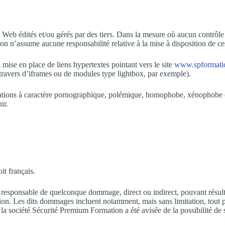
 Web édités et/ou gérés par des tiers. Dans la mesure où aucun contrôle n’
 n’assume aucune responsabilité relative à la mise à disposition de ces
ise en place de liens hypertextes pointant vers le site
www.spformatio
au travers d’iframes ou de modules type lightbox, par exemple).
mations à caractère pornographique, polémique, homophobe, xénophobe ou 
ir.
oit français.
responsable de quelconque dommage, direct ou indirect, pouvant résulte
ation. Les dits dommages incluent notamment, mais sans limitation, tout 
 société Sécurité Premium Formation a été avisée de la possibilité de