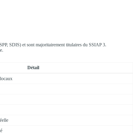
BSPP, SDIS) et sont majoritairement titulaires du SSIAP 3.
e.
Détail
 locaux
éelle
té