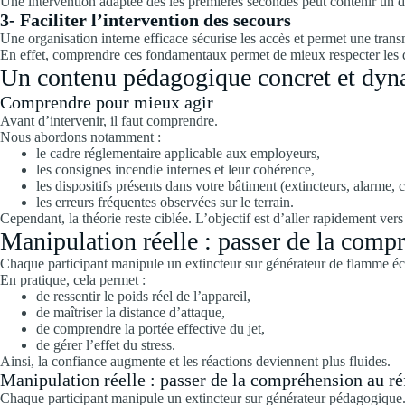
Une intervention adaptée dès les premières secondes peut contenir un d
3- Faciliter l’intervention des secours
Une organisation interne efficace sécurise les accès et permet une trans
En effet, comprendre ces fondamentaux permet de mieux respecter les di
Un contenu pédagogique concret et dy
Comprendre pour mieux agir
Avant d’intervenir, il faut comprendre.
Nous abordons notamment :
le cadre réglementaire applicable aux employeurs,
les consignes incendie internes et leur cohérence,
les dispositifs présents dans votre bâtiment (extincteurs, alarme,
les erreurs fréquentes observées sur le terrain.
Cependant, la théorie reste ciblée. L’objectif est d’aller rapidement vers
Manipulation réelle : passer de la comp
Chaque participant manipule un extincteur sur générateur de flamme éc
En pratique, cela permet :
de ressentir le poids réel de l’appareil,
de maîtriser la distance d’attaque,
de comprendre la portée effective du jet,
de gérer l’effet du stress.
Ainsi, la confiance augmente et les réactions deviennent plus fluides.
Manipulation réelle : passer de la compréhension au ré
Chaque participant manipule un extincteur sur générateur pédagogique.