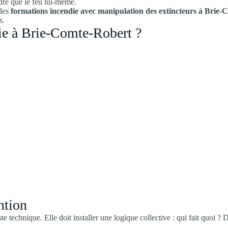
rdre que le feu lui-même.
 des
formations incendie avec manipulation des extincteurs à Brie
s.
die à Brie-Comte-Robert ?
ntion
ste technique. Elle doit installer une logique collective : qui fait quoi