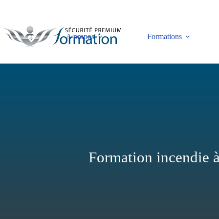
Passer
au
contenu
A propos
Formations
Formation incendie à