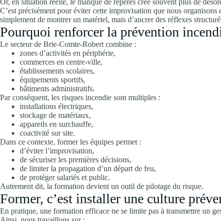
Or, en situation réelle, le manque de repères crée souvent plus de déso
C’est précisément pour éviter cette improvisation que nous organisons
simplement de montrer un matériel, mais d’ancrer des réflexes structuré
Pourquoi renforcer la prévention incen
Le secteur de Brie-Comte-Robert combine :
zones d’activités en périphérie,
commerces en centre-ville,
établissements scolaires,
équipements sportifs,
bâtiments administratifs.
Par conséquent, les risques incendie sont multiples :
installations électriques,
stockage de matériaux,
appareils en surchauffe,
coactivité sur site.
Dans ce contexte, former les équipes permet :
d’éviter l’improvisation,
de sécuriser les premières décisions,
de limiter la propagation d’un départ de feu,
de protéger salariés et public.
Autrement dit, la formation devient un outil de pilotage du risque.
Former, c’est installer une culture préve
En pratique, une formation efficace ne se limite pas à transmettre un ge
Ainsi, nous travaillons sur :