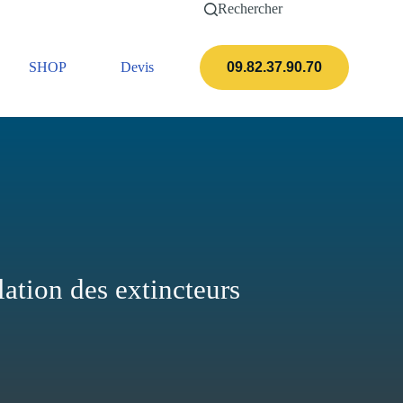
Rechercher
SHOP
Devis
Actualités
09.82.37.90.70
ation des extincteurs