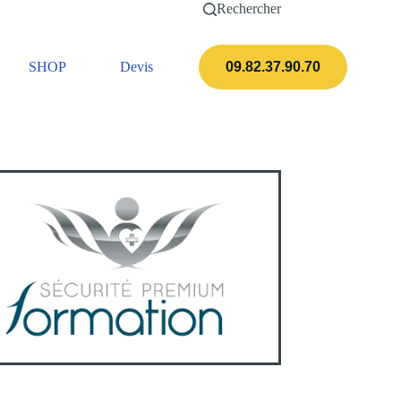
Rechercher
SHOP
Devis
Actualités
09.82.37.90.70