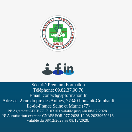
Sécurité Prémium Formation
Téléphone:
09.82.37.90.70
Email:
contact@spformation.fr
Adresse: 2 rue du pré des Aulnes, 77340 Pontault-Combault
Ile-de-France Seine et Marne (77)
N° Agrément ADEF 7717103101 valable jusqu'au 08/07/2028.
N° Autorisation exercice CNAPS FOR-077-2028-12-08-20230679618
valable du 08/12/2023 au 08/12/2028.