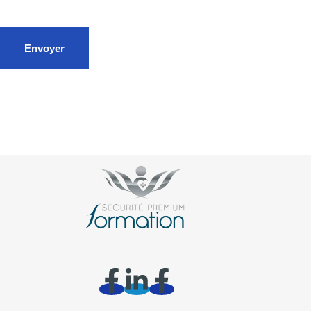
Envoyer
Île-de-France – Paris 75- Val de Marne 94 – Seine-et-Marne 77 –
Essonne 91 – Val d’Oise 95 – Yvelines 78 – Hauts de Seine 92,
28 (Tours, Blois, Orléans, Bourges, Bois, Châteauroux, Chartres).