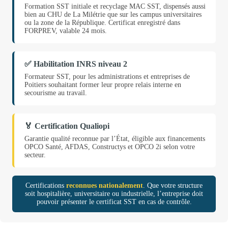
Formation SST initiale et recyclage MAC SST, dispensés aussi
bien au CHU de La Milétrie que sur les campus universitaires
ou la zone de la République. Certificat enregistré dans
FORPREV, valable 24 mois.
✅ Habilitation INRS niveau 2
Formateur SST, pour les administrations et entreprises de
Poitiers souhaitant former leur propre relais interne en
secourisme au travail.
🏅 Certification Qualiopi
Garantie qualité reconnue par l’État, éligible aux financements
OPCO Santé, AFDAS, Constructys et OPCO 2i selon votre
secteur.
Certifications
reconnues nationalement
. Que votre structure
soit hospitalière, universitaire ou industrielle, l’entreprise doit
pouvoir présenter le certificat SST en cas de contrôle.