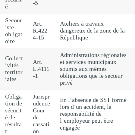
-5
é
Secour
Art.
Ateliers à travaux
iste
R.422
dangereux de la zone de la
obligat
4-15
République
oire
Administrations régionales
Collect
Art.
et services municipaux
ivités
L.4111
soumis aux mêmes
territor
-1
obligations que le secteur
iales
privé
Obliga
Jurispr
En l’absence de SST formé
tion de
udence
lors d’un accident, la
sécurit
Cour
responsabilité de
é de
de
l’employeur peut être
résulta
cassati
engagée
t
on