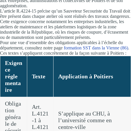
aux entreprises, administrations et collectivités de Poitiers et de son
agglomération.
L’article R.4224-15 précise qu’un Sauveteur Secouriste du Travail doit
être présent dans chaque atelier où sont réalisés des travaux dangereux.
Cette exigence concerne notamment les entreprises industrielles, les
ateliers de maintenance et les plateformes logistiques de la zone
industrielle de la République, où les risques de coupure, d’écrasement
ou de manutention sont particulièrement présents.
Pour une vue d’ensemble des obligations applicables à l’échelle du
département, consultez notre page
formation SST dans la Vienne (86)
.
Ces textes s’appliquent concrètement de la façon suivante à Poitiers :
Exigen
ce
régle
Texte
Application à Poitiers
menta
ire
Obliga
Art.
tion
L.4121
S’applique au CHU, à
généra
-1 à
l’université comme en
le de
L.4121
centre-ville
sécurit