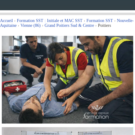
Accueil
›
Formation SST : Initiale et MAC SST
›
Formation SST
›
Nouvelle-
Aquitaine
›
Vienne (86)
›
Grand Poitiers Sud & Centre
›
Poitiers