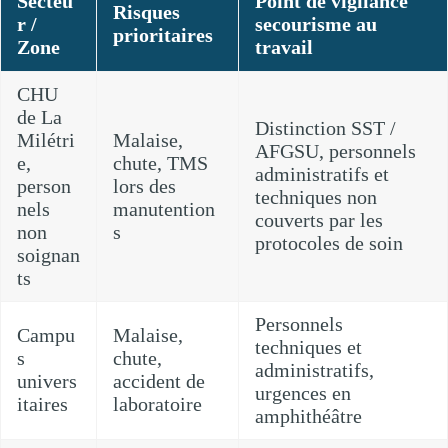
Secteu
Point de vigilance
Risques
r /
secourisme au
prioritaires
Zone
travail
CHU
de La
Distinction SST /
Milétri
Malaise,
AFGSU, personnels
e,
chute, TMS
administratifs et
person
lors des
techniques non
nels
manutention
couverts par les
non
s
protocoles de soin
soignan
ts
Personnels
Campu
Malaise,
techniques et
s
chute,
administratifs,
univers
accident de
urgences en
itaires
laboratoire
amphithéâtre