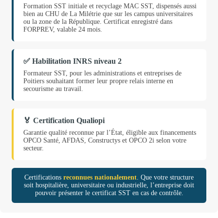
Formation SST initiale et recyclage MAC SST, dispensés aussi
bien au CHU de La Milétrie que sur les campus universitaires
ou la zone de la République. Certificat enregistré dans
FORPREV, valable 24 mois.
✅ Habilitation INRS niveau 2
Formateur SST, pour les administrations et entreprises de
Poitiers souhaitant former leur propre relais interne en
secourisme au travail.
🏅 Certification Qualiopi
Garantie qualité reconnue par l’État, éligible aux financements
OPCO Santé, AFDAS, Constructys et OPCO 2i selon votre
secteur.
Certifications
reconnues nationalement
. Que votre structure
soit hospitalière, universitaire ou industrielle, l’entreprise doit
pouvoir présenter le certificat SST en cas de contrôle.