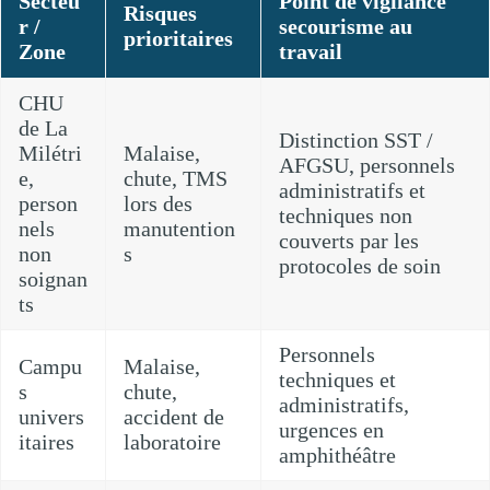
Secteu
Point de vigilance
Risques
r /
secourisme au
prioritaires
Zone
travail
CHU
de La
Distinction SST /
Milétri
Malaise,
AFGSU, personnels
e,
chute, TMS
administratifs et
person
lors des
techniques non
nels
manutention
couverts par les
non
s
protocoles de soin
soignan
ts
Personnels
Campu
Malaise,
techniques et
s
chute,
administratifs,
univers
accident de
urgences en
itaires
laboratoire
amphithéâtre