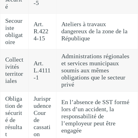
-5
é
Secour
Art.
Ateliers à travaux
iste
R.422
dangereux de la zone de la
obligat
4-15
République
oire
Administrations régionales
Collect
Art.
et services municipaux
ivités
L.4111
soumis aux mêmes
territor
-1
obligations que le secteur
iales
privé
Obliga
Jurispr
En l’absence de SST formé
tion de
udence
lors d’un accident, la
sécurit
Cour
responsabilité de
é de
de
l’employeur peut être
résulta
cassati
engagée
t
on