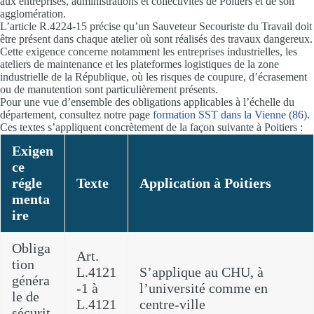
aux entreprises, administrations et collectivités de Poitiers et de son
agglomération.
L’article R.4224-15 précise qu’un Sauveteur Secouriste du Travail doit
être présent dans chaque atelier où sont réalisés des travaux dangereux.
Cette exigence concerne notamment les entreprises industrielles, les
ateliers de maintenance et les plateformes logistiques de la zone
industrielle de la République, où les risques de coupure, d’écrasement
ou de manutention sont particulièrement présents.
Pour une vue d’ensemble des obligations applicables à l’échelle du
département, consultez notre page
formation SST dans la Vienne (86)
.
Ces textes s’appliquent concrètement de la façon suivante à Poitiers :
Exigen
ce
régle
Texte
Application à Poitiers
menta
ire
Obliga
Art.
tion
L.4121
S’applique au CHU, à
généra
-1 à
l’université comme en
le de
L.4121
centre-ville
sécurit