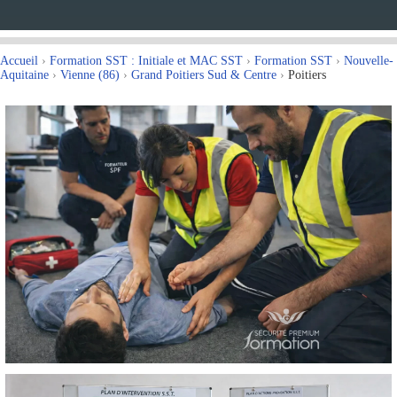
Accueil
›
Formation SST : Initiale et MAC SST
›
Formation SST
›
Nouvelle-
Aquitaine
›
Vienne (86)
›
Grand Poitiers Sud & Centre
›
Poitiers