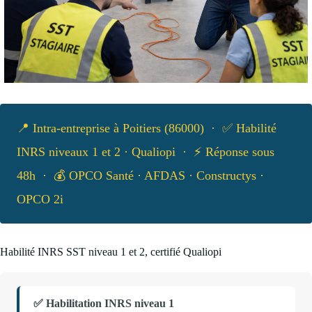
📍 Intra-entreprise à Poitiers (86000) · ✅ Habilité
INRS niveaux 1 et 2 · Qualiopi · ⚡ Réponse sous
48h · 💰 OPCO Santé · AFDAS · Constructys ·
OPCO 2i
Habilité INRS SST niveau 1 et 2, certifié Qualiopi
✅ Habilitation INRS niveau 1