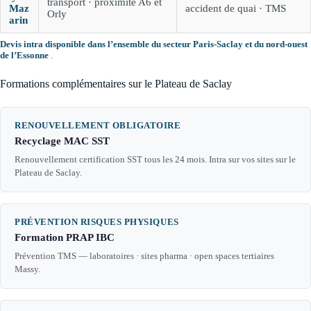
transport · proximité A6 et
Maz
accident de quai · TMS
Orly
arin
Devis intra disponible dans l’ensemble du secteur Paris-Saclay et du nord-ouest
de l’Essonne
.
Formations complémentaires sur le Plateau de Saclay
RENOUVELLEMENT OBLIGATOIRE
Recyclage MAC SST
Renouvellement certification SST tous les 24 mois. Intra sur vos sites sur le
Plateau de Saclay.
PRÉVENTION RISQUES PHYSIQUES
Formation PRAP IBC
Prévention TMS — laboratoires · sites pharma · open spaces tertiaires
Massy.