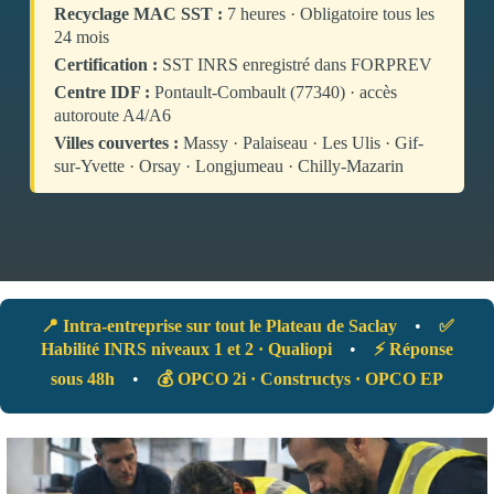
Recyclage MAC SST :
7 heures · Obligatoire tous les
24 mois
Certification :
SST INRS enregistré dans FORPREV
Centre IDF :
Pontault-Combault (77340) · accès
autoroute A4/A6
Villes couvertes :
Massy · Palaiseau · Les Ulis · Gif-
sur-Yvette · Orsay · Longjumeau · Chilly-Mazarin
📍 Intra-entreprise sur tout le Plateau de Saclay
•
✅
Habilité INRS niveaux 1 et 2 · Qualiopi
•
⚡ Réponse
sous 48h
•
💰 OPCO 2i · Constructys · OPCO EP