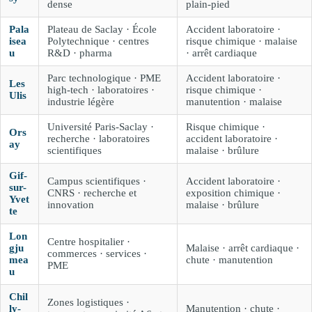
dense
plain-pied
Pala
Plateau de Saclay · École
Accident laboratoire ·
isea
Polytechnique · centres
risque chimique · malaise
u
R&D · pharma
· arrêt cardiaque
Parc technologique · PME
Accident laboratoire ·
Les
high-tech · laboratoires ·
risque chimique ·
Ulis
industrie légère
manutention · malaise
Université Paris-Saclay ·
Risque chimique ·
Ors
recherche · laboratoires
accident laboratoire ·
ay
scientifiques
malaise · brûlure
Gif-
Campus scientifiques ·
Accident laboratoire ·
sur-
CNRS · recherche et
exposition chimique ·
Yvet
innovation
malaise · brûlure
te
Lon
Centre hospitalier ·
gju
Malaise · arrêt cardiaque ·
commerces · services ·
mea
chute · manutention
PME
u
Chil
Zones logistiques ·
ly-
Manutention · chute ·