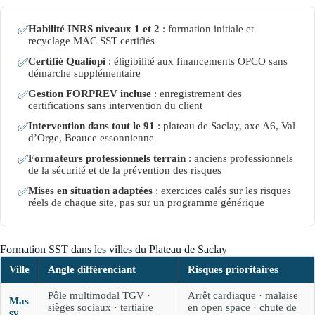
✅
Habilité INRS niveaux 1 et 2
: formation initiale et
recyclage MAC SST certifiés
✅
Certifié Qualiopi
: éligibilité aux financements OPCO sans
démarche supplémentaire
✅
Gestion FORPREV incluse
: enregistrement des
certifications sans intervention du client
✅
Intervention dans tout le 91
: plateau de Saclay, axe A6, Val
d’Orge, Beauce essonnienne
✅
Formateurs professionnels terrain
: anciens professionnels
de la sécurité et de la prévention des risques
✅
Mises en situation adaptées
: exercices calés sur les risques
réels de chaque site, pas sur un programme générique
Formation SST dans les villes du Plateau de Saclay
Ville
Angle différenciant
Risques prioritaires
Pôle multimodal TGV ·
Arrêt cardiaque · malaise
Mas
sièges sociaux · tertiaire
en open space · chute de
sy