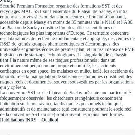
Saclay
Sécurité Premium Formation organise des formations SST et des
recyclages MAC SST sur l’ensemble du Plateau de Saclay, en intra-
entreprise sur vos sites ou dans notre centre de Pontault-Combault,
accessible depuis Massy en moins de 35 minutes via le N118 et l’A86.
Le Plateau de Saclay constitue l’un des pôles scientifiques et
technologiques les plus importants d’Europe. Ce territoire concentre
des laboratoires de recherche fondamentale et appliquée, des centres de
R&D de grands groupes pharmaceutiques et électroniques, des
universités et grandes écoles de premier plan, et un tissu dense de PME
high-tech et de start-ups technologiques. La singularité de ce bassin
tient à la nature même de ses risques professionnels : dans un
environnement perçu comme propre et contrôlé, les accidents
cardiaques en open space, les malaises en milieu isolé, les accidents de
laboratoire et la manipulation de substances chimiques constituent des
risques réels et documentés, souvent sous-estimés par les organisations
qui y opèrent.
La couverture SST sur le Plateau de Saclay présente une particularité
fréquemment observée : les chercheurs et ingénieurs concentrent
l’attention sur leurs travaux, tandis que les personnels techniques,
administratifs et de maintenance (qui constituent pourtant le socle réel
de la couverture SST du site) sont souvent les moins bien formés.
Habilitations INRS + Qualiopi