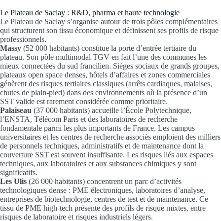
Le Plateau de Saclay : R&D, pharma et haute technologie
Le Plateau de Saclay s’organise autour de trois pôles complémentaires
qui structurent son tissu économique et définissent ses profils de risque
professionnels.
Massy
(52 000 habitants) constitue la porte d’entrée tertiaire du
plateau. Son pôle multimodal TGV en fait l’une des communes les
mieux connectées du sud francilien. Sièges sociaux de grands groupes,
plateaux open space denses, hôtels d’affaires et zones commerciales
génèrent des risques tertiaires classiques (arrêts cardiaques, malaises,
chutes de plain-pied) dans des environnements où la présence d’un
SST valide est rarement considérée comme prioritaire.
Palaiseau
(37 000 habitants) accueille l’École Polytechnique,
l’ENSTA, Télécom Paris et des laboratoires de recherche
fondamentale parmi les plus importants de France. Les campus
universitaires et les centres de recherche associés emploient des milliers
de personnels techniques, administratifs et de maintenance dont la
couverture SST est souvent insuffisante. Les risques liés aux espaces
techniques, aux laboratoires et aux substances chimiques y sont
significatifs.
Les Ulis
(26 000 habitants) concentrent un parc d’activités
technologiques dense : PME électroniques, laboratoires d’analyse,
entreprises de biotechnologie, centres de test et de maintenance. Ce
tissu de PME high-tech présente des profils de risque mixtes, entre
risques de laboratoire et risques industriels légers.