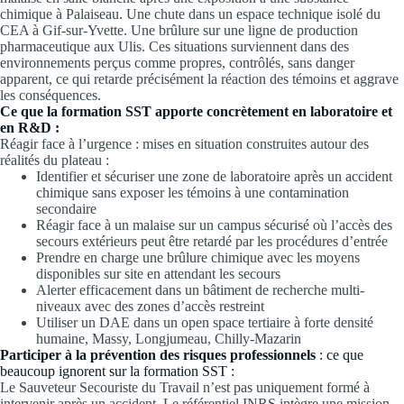
chimique à Palaiseau. Une chute dans un espace technique isolé du
CEA à Gif-sur-Yvette. Une brûlure sur une ligne de production
pharmaceutique aux Ulis. Ces situations surviennent dans des
environnements perçus comme propres, contrôlés, sans danger
apparent, ce qui retarde précisément la réaction des témoins et aggrave
les conséquences.
Ce que la formation SST apporte concrètement en laboratoire et
en R&D :
Réagir face à l’urgence : mises en situation construites autour des
réalités du plateau :
Identifier et sécuriser une zone de laboratoire après un accident
chimique sans exposer les témoins à une contamination
secondaire
Réagir face à un malaise sur un campus sécurisé où l’accès des
secours extérieurs peut être retardé par les procédures d’entrée
Prendre en charge une brûlure chimique avec les moyens
disponibles sur site en attendant les secours
Alerter efficacement dans un bâtiment de recherche multi-
niveaux avec des zones d’accès restreint
Utiliser un DAE dans un open space tertiaire à forte densité
humaine, Massy, Longjumeau, Chilly-Mazarin
Participer à la prévention des risques professionnels
: ce que
beaucoup ignorent sur la formation SST :
Le Sauveteur Secouriste du Travail n’est pas uniquement formé à
intervenir après un accident. Le référentiel INRS intègre une mission