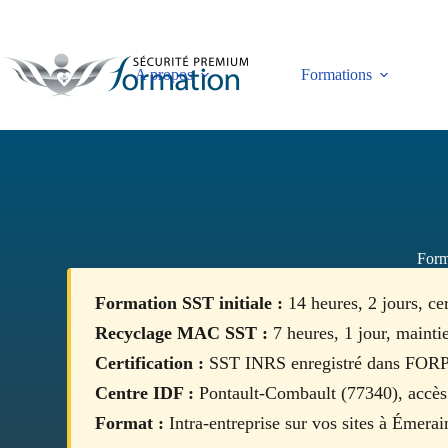
Passer
au
contenu
A propos
Formations
Form
Formation SST initiale :
14 heures, 2 jours, ce
Recyclage MAC SST :
7 heures, 1 jour, mainti
Certification :
SST INRS enregistré dans FO
Centre IDF :
Pontault-Combault (77340), accès 
Format :
Intra-entreprise sur vos sites à Émerai