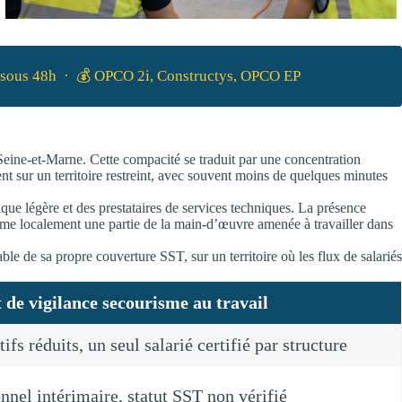
e sous 48h · 💰 OPCO 2i, Constructys, OPCO EP
Seine-et-Marne. Cette compacité se traduit par une concentration
nt sur un territoire restreint, avec souvent moins de quelques minutes
que légère et des prestataires de services techniques. La présence
orme localement une partie de la main-d’œuvre amenée à travailler dans
le de sa propre couverture SST, sur un territoire où les flux de salariés
 de vigilance secourisme au travail
tifs réduits, un seul salarié certifié par structure
nnel intérimaire, statut SST non vérifié