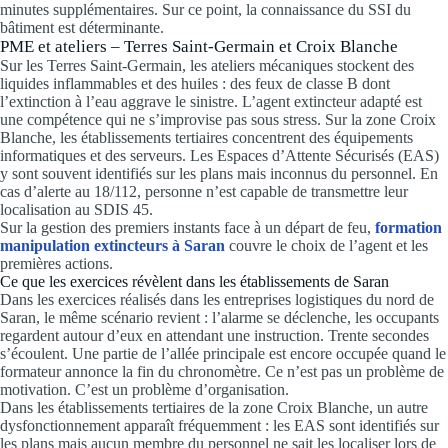
minutes supplémentaires. Sur ce point, la connaissance du SSI du
bâtiment est déterminante.
PME et ateliers – Terres Saint-Germain et Croix Blanche
Sur les Terres Saint-Germain, les ateliers mécaniques stockent des
liquides inflammables et des huiles : des feux de classe B dont
l’extinction à l’eau aggrave le sinistre. L’agent extincteur adapté est
une compétence qui ne s’improvise pas sous stress. Sur la zone Croix
Blanche, les établissements tertiaires concentrent des équipements
informatiques et des serveurs. Les Espaces d’Attente Sécurisés (EAS)
y sont souvent identifiés sur les plans mais inconnus du personnel. En
cas d’alerte au 18/112, personne n’est capable de transmettre leur
localisation au SDIS 45.
Sur la gestion des premiers instants face à un départ de feu,
formation
manipulation extincteurs à Saran
couvre le choix de l’agent et les
premières actions.
Ce que les exercices révèlent dans les établissements de Saran
Dans les exercices réalisés dans les entreprises logistiques du nord de
Saran, le même scénario revient : l’alarme se déclenche, les occupants
regardent autour d’eux en attendant une instruction. Trente secondes
s’écoulent. Une partie de l’allée principale est encore occupée quand le
formateur annonce la fin du chronomètre. Ce n’est pas un problème de
motivation. C’est un problème d’organisation.
Dans les établissements tertiaires de la zone Croix Blanche, un autre
dysfonctionnement apparaît fréquemment : les EAS sont identifiés sur
les plans mais aucun membre du personnel ne sait les localiser lors de