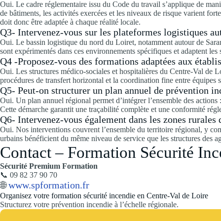
Oui. Le cadre réglementaire issu du Code du travail s’applique de maniè
de bâtiments, les activités exercées et les niveaux de risque varient for
doit donc être adaptée à chaque réalité locale.
Q3- Intervenez-vous sur les plateformes logistiques au
Oui. Le bassin logistique du nord du Loiret, notamment autour de Saran
sont expérimentés dans ces environnements spécifiques et adaptent les s
Q4 -Proposez-vous des formations adaptées aux établi
Oui. Les structures médico-sociales et hospitalières du Centre-Val de 
procédures de transfert horizontal et la coordination fine entre équipes
Q5- Peut-on structurer un plan annuel de prévention inc
Oui. Un plan annuel régional permet d’intégrer l’ensemble des actions : 
Cette démarche garantit une traçabilité complète et une conformité régle
Q6- Intervenez-vous également dans les zones rurales d
Oui. Nos interventions couvrent l’ensemble du territoire régional, y co
urbains bénéficient du même niveau de service que les structures des 
Contact – Formation Sécurité Inc
Sécurité Premium Formation
📞 09 82 37 90 70
🌐
www.spformation.fr
Organisez votre formation sécurité incendie en Centre-Val de Loire
Structurez votre prévention incendie à l’échelle régionale.