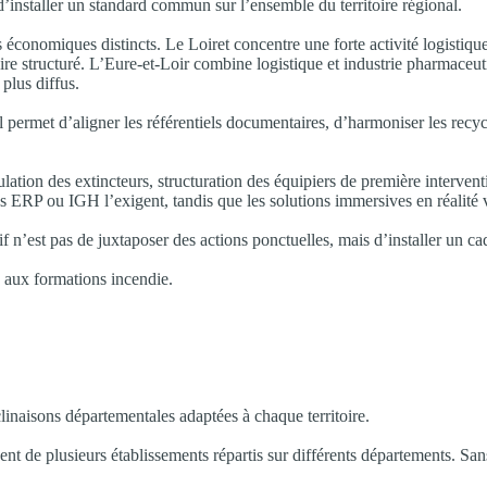
’installer un standard commun sur l’ensemble du territoire régional.
économiques distincts. Le Loiret concentre une forte activité logistique 
re structuré. L’Eure-et-Loir combine logistique et industrie pharmaceutiqu
 plus diffus.
l permet d’aligner les référentiels documentaires, d’harmoniser les rec
lation des extincteurs, structuration des équipiers de première intervent
s ERP ou IGH l’exigent, tandis que les solutions immersives en réalité 
 n’est pas de juxtaposer des actions ponctuelles, mais d’installer un c
s aux formations incendie.
linaisons départementales adaptées à chaque territoire.
 de plusieurs établissements répartis sur différents départements. Sans