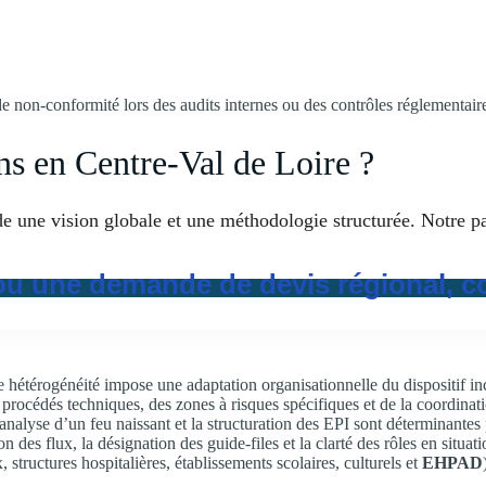
 de non-conformité lors des audits internes ou des contrôles réglementair
ns en Centre-Val de Loire ?
de une vision globale et une méthodologie structurée. Notre p
u une demande de devis régional, c
e hétérogénéité impose une adaptation organisationnelle du dispositif in
 procédés techniques, des zones à risques spécifiques et de la coordinat
d’analyse d’un feu naissant et la structuration des EPI sont déterminantes
 des flux, la désignation des guide-files et la clarté des rôles en situati
tructures hospitalières, établissements scolaires, culturels et
EHPAD