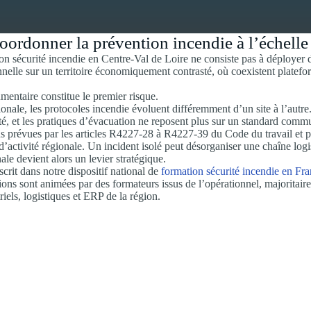
coordonner la prévention incendie à l’échell
n sécurité incendie en Centre-Val de Loire ne consiste pas à déployer des
nelle sur un territoire économiquement contrasté, où coexistent platefor
entaire constitue le premier risque.
nale, les protocoles incendie évoluent différemment d’un site à l’autre. 
é, et les pratiques d’évacuation ne reposent plus sur un standard comm
s prévues par les articles R4227-28 à R4227-39 du Code du travail et par 
 d’activité régionale. Un incident isolé peut désorganiser une chaîne logi
le devient alors un levier stratégique.
scrit dans notre dispositif national de
formation sécurité incendie en Fr
ations sont animées par des formateurs issus de l’opérationnel, majorita
iels, logistiques et ERP de la région.