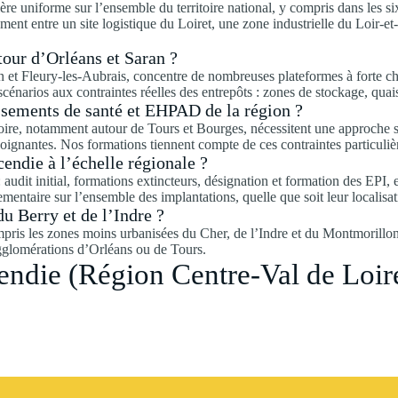
re uniforme sur l’ensemble du territoire national, y compris dans les s
tement entre un site logistique du Loiret, une zone industrielle du Loir-e
tour d’Orléans et Saran ?
 et Fleury-les-Aubrais, concentre de nombreuses plateformes à forte ch
cénarios aux contraintes réelles des entrepôts : zones de stockage, qua
ssements de santé et EHPAD de la région ?
Loire, notamment autour de Tours et Bourges, nécessitent une approche s
 soignantes. Nos formations tiennent compte de ces contraintes particuliè
endie à l’échelle régionale ?
audit initial, formations extincteurs, désignation et formation des EPI,
mentaire sur l’ensemble des implantations, quelle que soit leur localisat
u Berry et de l’Indre ?
mpris les zones moins urbanisées du Cher, de l’Indre et du Montmorillonn
agglomérations d’Orléans ou de Tours.
endie (Région Centre-Val de Loir