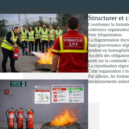
Structurer et 
Coordonner la formatio
cohérence organisation
forte fréquentation.
La fragmentation docum
Sans gouvernance régio
perdent en homogénéit
Au-delà des obligation
porte sur la continuité
La coordination régiona
Cette organisation s’in
Par ailleurs, les form
environnements industr