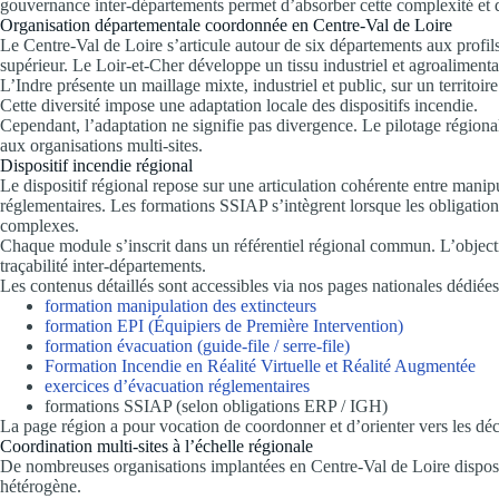
gouvernance inter-départements permet d’absorber cette complexité et d
Organisation départementale coordonnée en Centre-Val de Loire
Le Centre-Val de Loire s’articule autour de six départements aux profils 
supérieur. Le Loir-et-Cher développe un tissu industriel et agroalimentai
L’Indre présente un maillage mixte, industriel et public, sur un territoire
Cette diversité impose une adaptation locale des dispositifs incendie.
Cependant, l’adaptation ne signifie pas divergence. Le pilotage régiona
aux organisations multi-sites.
Dispositif incendie régional
Le dispositif régional repose sur une articulation cohérente entre manipu
réglementaires. Les formations SSIAP s’intègrent lorsque les obligation
complexes.
Chaque module s’inscrit dans un référentiel régional commun. L’objectif
traçabilité inter-départements.
Les contenus détaillés sont accessibles via nos pages nationales dédiée
formation manipulation des extincteurs
formation EPI (Équipiers de Première Intervention)
formation évacuation (guide-file / serre-file)
Formation Incendie en Réalité Virtuelle et Réalité Augmentée
exercices d’évacuation réglementaires
formations SSIAP (selon obligations ERP / IGH)
La page région a pour vocation de coordonner et d’orienter vers les déc
Coordination multi-sites à l’échelle régionale
De nombreuses organisations implantées en Centre-Val de Loire disposent
hétérogène.