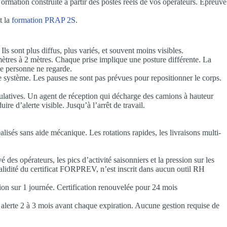
Formation construite à partir des postes réels de vos opérateurs. Épreuve
t la
formation PRAP 2S
.
 sont plus diffus, plus variés, et souvent moins visibles.
mètres à 2 mètres. Chaque prise implique une posture différente. La
ue personne ne regarde.
 système. Les pauses ne sont pas prévues pour repositionner le corps.
umulatives. Un agent de réception qui décharge des camions à hauteur
 d’alerte visible. Jusqu’à l’arrêt de travail.
lisés sans aide mécanique. Les rotations rapides, les livraisons multi-
des opérateurs, les pics d’activité saisonniers et la pression sur les
alidité du certificat FORPREV, n’est inscrit dans aucun outil RH
on sur 1 journée. Certification renouvelée pour 24 mois
 alerte 2 à 3 mois avant chaque expiration. Aucune gestion requise de