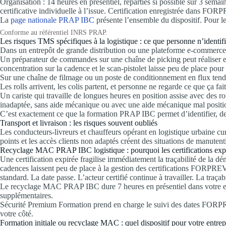
Organisation : 14 heures en présentiel, réparties si possible sur 3 sema
certificative individuelle à l’issue. Certification enregistrée dans FOR
La
page nationale PRAP IBC
présente l’ensemble du dispositif. Pour les
Conforme au référentiel INRS PRAP.
Les risques TMS spécifiques à la logistique : ce que personne n’identif
Dans un entrepôt de grande distribution ou une plateforme e-commerce, l
Un préparateur de commandes sur une chaîne de picking peut réaliser en
concentration sur la cadence et le scan-pistolet laisse peu de place pou
Sur une chaîne de filmage ou un poste de conditionnement en flux tendu
Les rolls arrivent, les colis partent, et personne ne regarde ce que ça fai
Un cariste qui travaille de longues heures en position assise avec des 
inadaptée, sans aide mécanique ou avec une aide mécanique mal positionn
C’est exactement ce que la formation PRAP IBC permet d’identifier, d
Transport et livraison : les risques souvent oubliés
Les conducteurs-livreurs et chauffeurs opérant en logistique urbaine cu
points et les accès clients non adaptés créent des situations de manutent
Recyclage MAC PRAP IBC logistique : pourquoi les certifications expi
Une certification expirée fragilise immédiatement la traçabilité de la dém
cadences laissent peu de place à la gestion des certifications FORPRE
standard. La date passe. L’acteur certifié continue à travailler. La traçab
Le recyclage MAC PRAP IBC dure 7 heures en présentiel dans votre entr
supplémentaires.
Sécurité Premium Formation prend en charge le suivi des dates FORPREV 
votre côté.
Formation initiale ou recyclage MAC : quel dispositif pour votre entrep