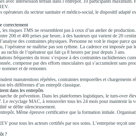
ines avec intersession terrain dans l’entrepôt. 10 participants maximum. 
PREV.
 opérateurs du secteur sanitaire et médico-social, le dispositif adapté es
ie correctement
es risques TMS ne ressemblent pas à ceux d’un atelier de production. Ils
tre 200 et 400 prises par heure, à des hauteurs qui varient de 20 centi
r l’analyse des contraintes physiques. Personne ne voit le risque parce q
, l’opérateur ne maîtrise pas son rythme. La cadence est imposée par le
t au rachis de l’opérateur qui fait ça 8 heures par jour depuis 3 ans.
rotations fréquentes du tronc s’expose à des contraintes rachidiennes c
ée, compense par des efforts musculaires qui s’accumulent sans produire
e nommer et de remonter.
mulent manutentions répétées, contraintes temporelles et chargements réa
ion très différentes d’un entrepôt classique.
rent dans les entrepôts
arche de prévention. Dans les plateformes logistiques, le turn-over élevé 
V. Le recyclage MAC, à renouveler tous les 24 mois pour maintenir la v
ilité se délite silencieusement.
epôt. Même épreuve certificative que la formation initiale. Organisati
pour tous les acteurs certifiés par nos soins. L’entreprise reçoit une
ôt ?