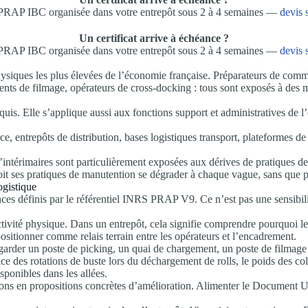
PRAP IBC organisée dans votre entrepôt sous 2 à 4 semaines —
devis 
Un certificat arrive à échéance ?
PRAP IBC organisée dans votre entrepôt sous 2 à 4 semaines —
devis 
hysiques les plus élevées de l’économie française. Préparateurs de comma
nts de filmage, opérateurs de cross-docking : tous sont exposés à des m
. Elle s’applique aussi aux fonctions support et administratives de l’e
entrepôts de distribution, bases logistiques transport, plateformes de 
on d’intérimaires sont particulièrement exposées aux dérives de pratique
it ses pratiques de manutention se dégrader à chaque vague, sans que 
ogistique
définis par le référentiel INRS PRAP V9. Ce n’est pas une sensibilisat
tivité physique. Dans un entrepôt, cela signifie comprendre pourquoi le 
e positionner comme relais terrain entre les opérateurs et l’encadrement.
egarder un poste de picking, un quai de chargement, un poste de filmag
ce des rotations de buste lors du déchargement de rolls, le poids des coli
sponibles dans les allées.
tions en propositions concrètes d’amélioration. Alimenter le Document U