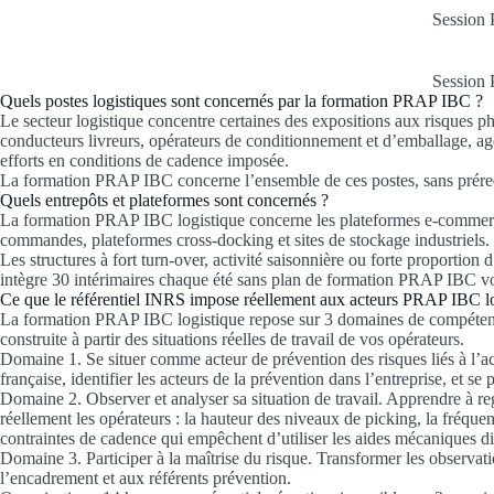
Session 
Session 
Quels postes logistiques sont concernés par la formation PRAP IBC ?
Le secteur logistique concentre certaines des expositions aux risques p
conducteurs livreurs, opérateurs de conditionnement et d’emballage, age
efforts en conditions de cadence imposée.
La formation PRAP IBC concerne l’ensemble de ces postes, sans prérequis
Quels entrepôts et plateformes sont concernés ?
La formation PRAP IBC logistique concerne les plateformes e-commerce, 
commandes, plateformes cross-docking et sites de stockage industriels.
Les structures à fort turn-over, activité saisonnière ou forte proporti
intègre 30 intérimaires chaque été sans plan de formation PRAP IBC vo
Ce que le référentiel INRS impose réellement aux acteurs PRAP IBC l
La formation PRAP IBC logistique repose sur 3 domaines de compétences 
construite à partir des situations réelles de travail de vos opérateurs.
Domaine 1. Se situer comme acteur de prévention des risques liés à l’ac
française, identifier les acteurs de la prévention dans l’entreprise, et s
Domaine 2. Observer et analyser sa situation de travail. Apprendre à r
réellement les opérateurs : la hauteur des niveaux de picking, la fréquen
contraintes de cadence qui empêchent d’utiliser les aides mécaniques di
Domaine 3. Participer à la maîtrise du risque. Transformer les observa
l’encadrement et aux référents prévention.