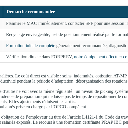
Démarche recommandée
Planifier le MAC immédiatement, contacter SPF pour une session int
Recyclage envisageable, test de positionnement réalisé par le forma
Formation initiale complète
généralement recommandée, diagnostic 
Vérification directe dans FORPREV,
notre équipe peut effectuer ce
lières. Le coût direct est visible : soins, indemnités, cotisation AT/M
ctivité pendant la période d’adaptation, désorganisation des rotations 
 d’autre ne voit avec la même régularité : un niveau de picking systém
cadence de préparation qui ne laisse pas le temps de repositionner le corp
s. Et les ajustements réduisent les arrêts.
si-nul après prise en charge par l’OPCO compétent.
e obligation de l’employeur au titre de l’article L4121-1 du Code du tr
 salariés exposés. Le recours à une formation certifiante PRAP IBC per