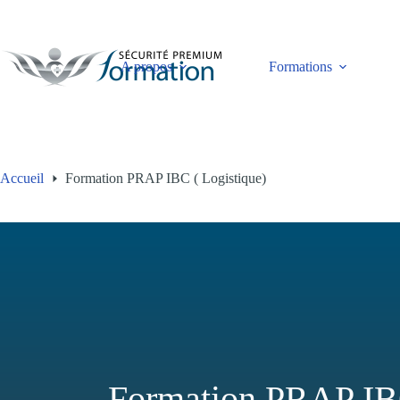
Passer
au
contenu
A propos
Formations
Accueil
Formation PRAP IBC ( Logistique)
Formation PRAP IBC