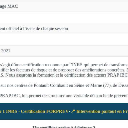
clage MAC
officiel à l’issue de chaque session
 2021
’agit d’une certification reconnue par l’INRS qui permet de transformer
tifier les facteurs de risque et de proposer des améliorations concrètes, 
. Nous assurons la formation et la certification des acteurs PRAP IBC
 sur nos centres de Pontault-Combault en Seine-et-Marne (77), de Dissay
 PRAP IBC, lui, permet de structurer une véritable démarche de préventio
u 1 INRS · Certification FORPREV
•
📍 Intervention partout en F
Un certificat arrive à échéance ?