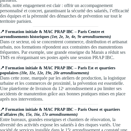
parisiens.
Enfin, notre engagement est clair : offrir un accompagnement
personnalisé et concret, garantissant la sécurité des salariés, l’efficacité
des équipes et la pérennité des démarches de prévention sur tout le
territoire parisien.
📍
Formation initiale & MAC PRAP IBC – Paris Centre et
arrondissements historiques
(1er, 2e, 3e, 4e, 9e arrondissements)
Dans ce secteur, où se concentrent commerce, distribution et artisanat
urbain, nos formations répondent aux contraintes des manutentions
fréquentes. Par exemple, une grande enseigne du Marais a réduit ses
TMS en réorganisant ses postes après une session PRAP IBC.
📍
Formation initiale & MAC PRAP IBC – Paris Est et quartiers
populaires
(10e, 11e, 12e, 19e, 20e arrondissements)
Dans cette zone, marquée par les ateliers de production, la logistique
urbaine et les commerces de proximité, la prévention est essentielle.
Une plateforme de livraison du 12ᵉ arrondissement a pu limiter ses
accidents de manutention grâce aux bonnes pratiques mises en place
après nos interventions.
📍
Formation initiale & MAC PRAP IBC – Paris Ouest et quartiers
d’affaires
(8e, 15e, 16e, 17e arrondissements)
Entre bureaux, grandes enseignes et chantiers de rénovation, la
diversité des activités expose les salariés à des risques variés. Une
société de services installée dans le 15ᵉ arrondissement a constaté une