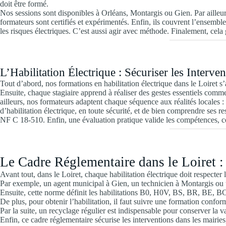
doit être formé.
Nos sessions sont disponibles à Orléans, Montargis ou Gien. Par ailleu
formateurs sont certifiés et expérimentés. Enfin, ils couvrent l’ensem
les risques électriques. C’est aussi agir avec méthode. Finalement, cela g
L’Habilitation Électrique : Sécuriser les Inter
Tout d’abord, nos formations en habilitation électrique dans le Loiret s
Ensuite, chaque stagiaire apprend à réaliser des gestes essentiels comme
ailleurs, nos formateurs adaptent chaque séquence aux réalités locales : 
d’habilitation électrique, en toute sécurité, et de bien comprendre ses 
NF C 18-510. Enfin, une évaluation pratique valide les compétences, com
Le Cadre Réglementaire dans le Loiret
Avant tout, dans le Loiret, chaque habilitation électrique doit respecte
Par exemple, un agent municipal à Gien, un technicien à Montargis ou u
Ensuite, cette norme définit les habilitations B0, H0V, BS, BR, BE, BC
De plus, pour obtenir l’habilitation, il faut suivre une formation confor
Par la suite, un recyclage régulier est indispensable pour conserver la val
Enfin, ce cadre réglementaire sécurise les interventions dans les mairies,