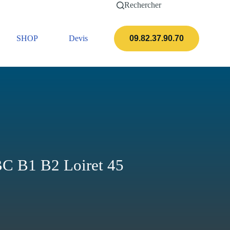
Rechercher
SHOP
Devis
Actualités
09.82.37.90.70
BC B1 B2 Loiret 45