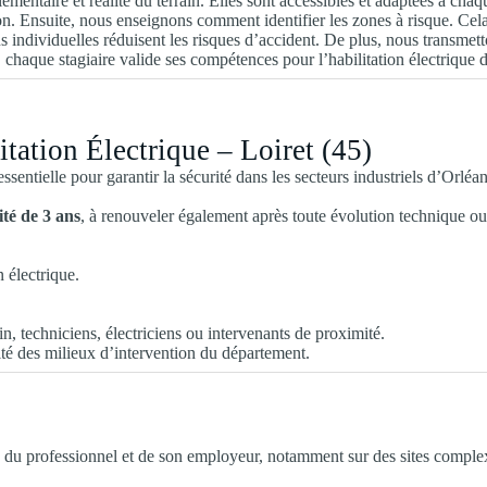
mentaire et réalité du terrain. Elles sont accessibles et adaptées à cha
on. Ensuite, nous enseignons comment identifier les zones à risque. Cela 
ns individuelles réduisent les risques d’accident. De plus, nous transmet
t, chaque stagiaire valide ses compétences pour l’habilitation électrique d
tation Électrique – Loiret (45)
ssentielle pour garantir la sécurité dans les secteurs industriels d’Orléan
té de 3 ans
, à renouveler également après toute évolution technique ou
 électrique.
.
n, techniciens, électriciens ou intervenants de proximité.
ité des milieux d’intervention du département.
 du professionnel et de son employeur, notamment sur des sites comple