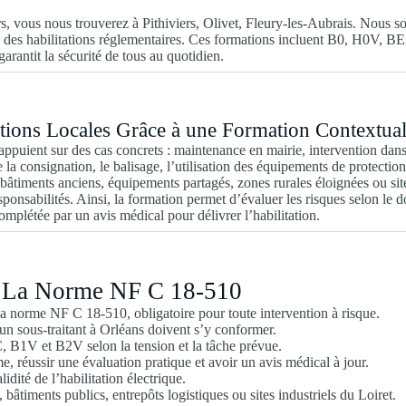
rs, vous nous trouverez à Pithiviers, Olivet, Fleury-les-Aubrais. Nous 
ble des habilitations réglementaires. Ces formations incluent B0, H0V,
arantit la sécurité de tous au quotidien.
ventions Locales Grâce à une Formation Contextua
’appuient sur des cas concrets : maintenance en mairie, intervention dan
 la consignation, le balisage, l’utilisation des équipements de protecti
bâtiments anciens, équipements partagés, zones rurales éloignées ou sites
responsabilités. Ainsi, la formation permet d’évaluer les risques selon l
plétée par un avis médical pour délivrer l’habilitation.
 : La Norme NF C 18-510
r la norme NF C 18-510, obligatoire pour toute intervention à risque.
n sous-traitant à Orléans doivent s’y conformer.
, B1V et B2V selon la tension et la tâche prévue.
me, réussir une évaluation pratique et avoir un avis médical à jour.
idité de l’habilitation électrique.
 bâtiments publics, entrepôts logistiques ou sites industriels du Loiret.