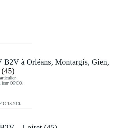
 B2V à Orléans, Montargis, Gien,
 (45)
rticulier.
ia leur OPCO.
NF C 18-510.
B2V – Loiret (45)