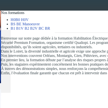
Nos formations
H0B0 H0V
BS BE Manoeuvre
B1 B1V B2 B2V BC BR
Bienvenue sur notre page dédiée à la formation Habilitation Électr
Sécurité Premium Formation, organisme certifié Qualiopi. Les program
disponibilités, qu’ils soient agricoles, tertiaires ou industriels.
Dans le Loiret, la diversité industrielle et agricole exige une approch
Nos interventions couvrent Orléans, Montargis, Gien, Pithiviers, avec 
En premier lieu, la formation débute par l’analyse des risques propres à
Puis, les stagiaires expérimentent concrètement les bonnes pratiques de
À travers des démonstrations simples, nous renforçons la compréhensio
Enfin, l’évaluation finale garantit que chacun est prêt à intervenir dans 