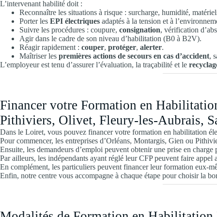
L’intervenant habilité doit :
Reconnaître les situations à risque : surcharge, humidité, matériel
Porter les
EPI électriques
adaptés à la tension et à l’environnem
Suivre les procédures : coupure,
consignation
, vérification d’ab
Agir dans le cadre de son niveau d’habilitation (B0 à B2V).
Réagir rapidement :
couper
,
protéger
,
alerter
.
Maîtriser les
premières actions de secours en cas d’accident
, 
L’employeur est tenu d’assurer l’évaluation, la traçabilité et le
recyclage
Financer votre Formation en Habilitat
Pithiviers, Olivet, Fleury-les-Aubrais, 
Dans le Loiret, vous pouvez financer votre formation en habilitation él
Pour commencer, les entreprises d’Orléans, Montargis, Gien ou Pithi
Ensuite, les demandeurs d’emploi peuvent obtenir une prise en charge pa
Par ailleurs, les indépendants ayant réglé leur CFP peuvent faire a
En complément, les particuliers peuvent financer leur formation eux-mêm
Enfin, notre centre vous accompagne à chaque étape pour choisir la bo
Modalités de Formation en Habilitati