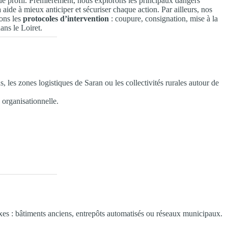
que profil. Premièrement, nous explorons les principaux dangers
aide à mieux anticiper et sécuriser chaque action. Par ailleurs, nos
tons les
protocoles d’intervention
: coupure, consignation, mise à la
ans le Loiret.
s, les zones logistiques de Saran ou les collectivités rurales autour de
 organisationnelle.
xes : bâtiments anciens, entrepôts automatisés ou réseaux municipaux.