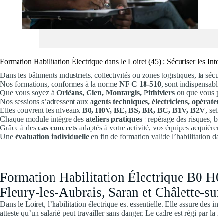
Formation Habilitation Électrique dans le Loiret (45) : Sécuriser les In
Dans les bâtiments industriels, collectivités ou zones logistiques, la sécu
Nos formations, conformes à la norme
NF C 18-510
, sont indispensabl
Que vous soyez à
Orléans, Gien, Montargis, Pithiviers
ou que vous p
Nos sessions s’adressent aux
agents techniques, électriciens, opéra
Elles couvrent les niveaux
B0, H0V, BE, BS, BR, BC, B1V, B2V
, se
Chaque module intègre des
ateliers pratiques
: repérage des risques, 
Grâce à des
cas concrets
adaptés à votre activité, vos équipes acquièren
Une
évaluation individuelle
en fin de formation valide l’habilitation da
Formation Habilitation Électrique B0 
Fleury-les-Aubrais, Saran et Châlette-s
Dans le Loiret, l’habilitation électrique est essentielle. Elle assure des 
atteste qu’un salarié peut travailler sans danger. Le cadre est régi par 