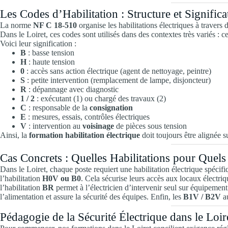
Les Codes d’Habilitation : Structure et Significa
La norme
NF C 18-510
organise les habilitations électriques à travers
Dans le Loiret, ces codes sont utilisés dans des contextes très variés :
Voici leur signification :
B
: basse tension
H
: haute tension
0
: accès sans action électrique (agent de nettoyage, peintre)
S
: petite intervention (remplacement de lampe, disjoncteur)
R
: dépannage avec diagnostic
1 / 2
: exécutant (1) ou chargé des travaux (2)
C
: responsable de la
consignation
E
: mesures, essais, contrôles électriques
V
: intervention au
voisinage
de pièces sous tension
Ainsi, la
formation habilitation électrique
doit toujours être alignée s
Cas Concrets : Quelles Habilitations pour Quels
Dans le Loiret, chaque poste requiert une habilitation électrique spécifi
l’habilitation
H0V ou B0
. Cela sécurise leurs accès aux locaux électriq
l’habilitation
BR
permet à l’électricien d’intervenir seul sur équipemen
l’alimentation et assure la sécurité des équipes. Enfin, les
B1V / B2V
au
Pédagogie de la Sécurité Électrique dans le Loir