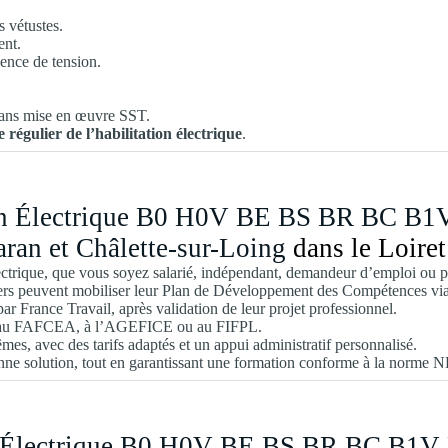
s vétustes.
ent.
sence de tension.
sans mise en œuvre SST.
 régulier de l’habilitation électrique
.
ion Électrique B0 H0V BE BS BR BC B1V
Saran et Châlette-sur-Loing
dans le Loiret
ectrique, que vous soyez salarié, indépendant, demandeur d’emploi ou pa
viers peuvent mobiliser leur Plan de Développement des Compétences v
r France Travail, après validation de leur projet professionnel.
ppel au FAFCEA, à l’AGEFICE ou au FIFPL.
es, avec des tarifs adaptés et un appui administratif personnalisé.
nne solution, tout en garantissant une formation conforme à la norme 
on Électrique B0 H0V BE BS BR BC B1V 