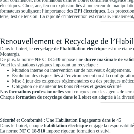
Pour commencer, nos formations dans le Loiret concilient exigence régle
électriques. Choc, arc, feu ou explosion liés à une erreur de manipulati
formateurs soulignent l’importance des
EPI électriques
. Les protectio
terre, test de tension. La rapidité d’intervention est cruciale. Finalemen
Renouvellement et Recyclage de l’Habili
Dans le Loiret, le
recyclage de l’habilitation électrique
est une étape e
Montargis.
De plus, la norme
NF C 18-510
impose une
durée maximale de validi
Voici les situations typiques imposant un recyclage :
Mutation interne ou intervention sur de nouveaux équipements.
Évolution des risques liés à l’environnement ou à la configuration
Mise à jour des exigences réglementaires ou des pratiques métier
Obligation de maintenir les bons réflexes et gestes sécurité.
Nos
formations professionnelles
sont conçues pour les agents de terrai
Chaque
formation de recyclage dans le Loiret
est adaptée à la divers
Sécurité et Conformité : Une Habilitation Engageante dans le 45
Dans le Loiret, chaque
habilitation électrique
engage la responsabilité
La norme
NF C 18-510
impose rigueur, formation et suivi.