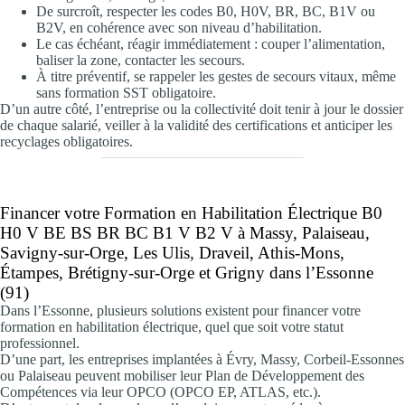
De surcroît, respecter les codes B0, H0V, BR, BC, B1V ou
B2V, en cohérence avec son niveau d’habilitation.
Le cas échéant, réagir immédiatement : couper l’alimentation,
baliser la zone, contacter les secours.
À titre préventif, se rappeler les gestes de secours vitaux, même
sans formation SST obligatoire.
D’un autre côté, l’entreprise ou la collectivité doit tenir à jour le dossier
de chaque salarié, veiller à la validité des certifications et anticiper les
recyclages obligatoires.
Financer votre Formation e
n
Habilitation Électrique B0
H0 V BE BS BR BC B1 V B2 V à Massy, Palaiseau,
Savigny-sur-Orge, Les Ulis
,
Draveil, Athis-Mons,
Étampes, Brétigny-sur-Orge et Grigny
dans l’Essonne
(91)
Dans l’Essonne, plusieurs solutions existent pour financer votre
formation en habilitation électrique, quel que soit votre statut
professionnel.
D’une part, les entreprises implantées à Évry, Massy, Corbeil-Essonnes
ou Palaiseau peuvent mobiliser leur Plan de Développement des
Compétences via leur OPCO (OPCO EP, ATLAS, etc.).