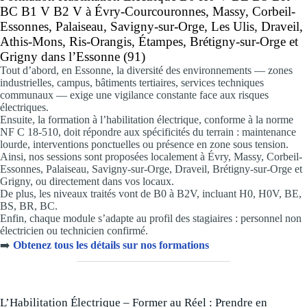
BC B1 V B2 V à Évry-Courcouronnes, Massy, Corbeil-
Essonnes, Palaiseau, Savigny-sur-Orge, Les Ulis
,
Draveil,
Athis-Mons, Ris-Orangis, Étampes, Brétigny-sur-Orge et
Grigny
dans l’Essonne (91)
Tout d’abord, en Essonne, la diversité des environnements — zones
industrielles, campus, bâtiments tertiaires, services techniques
communaux — exige une vigilance constante face aux risques
électriques.
Ensuite, la formation à l’habilitation électrique, conforme à la norme
NF C 18-510, doit répondre aux spécificités du terrain : maintenance
lourde, interventions ponctuelles ou présence en zone sous tension.
Ainsi, nos sessions sont proposées localement à Évry, Massy, Corbeil-
Essonnes, Palaiseau, Savigny-sur-Orge, Draveil, Brétigny-sur-Orge et
Grigny, ou directement dans vos locaux.
De plus, les niveaux traités vont de B0 à B2V, incluant H0, H0V, BE,
BS, BR, BC.
Enfin, chaque module s’adapte au profil des stagiaires : personnel non
électricien ou technicien confirmé.
➡️
Obtenez tous les détails sur nos formations
L’Habilitation Électrique – Former au Réel : Prendre en