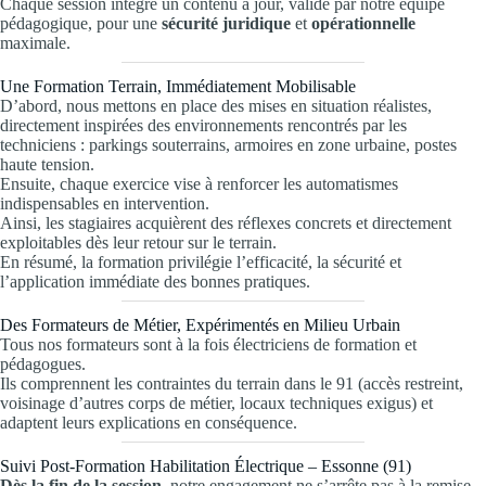
Chaque session intègre un contenu à jour, validé par notre équipe
pédagogique, pour une
sécurité juridique
et
opérationnelle
maximale.
Une Formation Terrain, Immédiatement Mobilisable
D’abord, nous mettons en place des mises en situation réalistes,
directement inspirées des environnements rencontrés par les
techniciens : parkings souterrains, armoires en zone urbaine, postes
haute tension.
Ensuite, chaque exercice vise à renforcer les automatismes
indispensables en intervention.
Ainsi, les stagiaires acquièrent des réflexes concrets et directement
exploitables dès leur retour sur le terrain.
En résumé, la formation privilégie l’efficacité, la sécurité et
l’application immédiate des bonnes pratiques.
Des Formateurs de Métier, Expérimentés en Milieu Urbain
Tous nos formateurs sont à la fois électriciens de formation et
pédagogues.
Ils comprennent les contraintes du terrain dans le 91 (accès restreint,
voisinage d’autres corps de métier, locaux techniques exigus) et
adaptent leurs explications en conséquence.
Suivi Post-Formation Habilitation Électrique – Essonne (91)
Dès la fin de la session
, notre engagement ne s’arrête pas à la remise