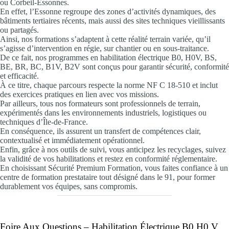
ou Corbeil-Essonnes.
En effet, l’Essonne regroupe des zones d’activités dynamiques, des
bâtiments tertiaires récents, mais aussi des sites techniques vieillissants
ou partagés.
Ainsi, nos formations s’adaptent à cette réalité terrain variée, qu’il
s’agisse d’intervention en régie, sur chantier ou en sous-traitance.
De ce fait, nos programmes en habilitation électrique B0, H0V, BS,
BE, BR, BC, B1V, B2V sont conçus pour garantir sécurité, conformité
et efficacité.
À ce titre, chaque parcours respecte la norme NF C 18-510 et inclut
des exercices pratiques en lien avec vos missions.
Par ailleurs, tous nos formateurs sont professionnels de terrain,
expérimentés dans les environnements industriels, logistiques ou
techniques d’Île-de-France.
En conséquence, ils assurent un transfert de compétences clair,
contextualisé et immédiatement opérationnel.
Enfin, grâce à nos outils de suivi, vous anticipez les recyclages, suivez
la validité de vos habilitations et restez en conformité réglementaire.
En choisissant Sécurité Premium Formation, vous faites confiance à un
centre de formation prestataire tout désigné dans le 91, pour former
durablement vos équipes, sans compromis.
Foire Aux Questions –
Habilitation Électrique B0 H0 V