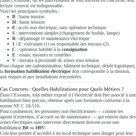
Dans l’Essonne, où les interventions se font souvent en coactivité, leur
lecture correcte est indispensable.
Voici les principaux symboles :
B
: basse tension
H
: haute tension
0
: accès non électrique, sans opération technique
S
: interventions simples (changement de fusible, lampe)
R
: dépannage et maintenance électrique
1 / 2
: exécutant (1) ou responsable des travaux (2)
C
: opérateur habilité à la
consignation
E
: essais, mesures et contrôles
V
: travaux à proximité de zones sous tension
Pour chaque site (administration, bâtiment technique, dépôt logistique),
la
formation habilitation électrique
doit correspondre à la mission,
aux risques et aux installations rencontrées.
Cas Concrets : Quelles Habilitations pour Quels Métiers ?
Dans l’Essonne, tout métier exposé à l’électricité doit être associé à une
habilitation bien précise, obtenue après une formation conforme à la
norme NF C 18-510.
Pour commencer, les personnes non électriciennes — comme les
agents d’entretien, d’accueil ou de maintenance — qui entrent dans des
zones électriques sans intervenir directement doivent avoir une
habilitation
B0
ou
H0V
.
Cela leur permet d’accéder à un local technique sans danger pour leur