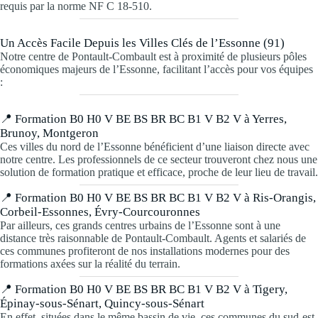
requis par la norme NF C 18-510.
Un Accès Facile Depuis les Villes Clés de l’Essonne (91)
Notre centre de Pontault-Combault est à proximité de plusieurs pôles
économiques majeurs de l’Essonne, facilitant l’accès pour vos équipes
:
📍 Formation B0 H0 V BE BS BR BC B1 V B2 V à Yerres,
Brunoy, Montgeron
Ces villes du nord de l’Essonne bénéficient d’une liaison directe avec
notre centre. Les professionnels de ce secteur trouveront chez nous une
solution de formation pratique et efficace, proche de leur lieu de travail.
📍 Formation B0 H0 V BE BS BR BC B1 V B2 V à Ris-Orangis,
Corbeil-Essonnes, Évry-Courcouronnes
Par ailleurs, ces grands centres urbains de l’Essonne sont à une
distance très raisonnable de Pontault-Combault. Agents et salariés de
ces communes profiteront de nos installations modernes pour des
formations axées sur la réalité du terrain.
📍 Formation B0 H0 V BE BS BR BC B1 V B2 V à Tigery,
Épinay-sous-Sénart, Quincy-sous-Sénart
En effet, situées dans le même bassin de vie, ces communes du sud-est