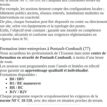
sur la norme NF C 18-510, en l’adaptant aux contraintes réelles du
terrain.
Par exemple, les sessions tiennent compte des configurations locales :
bâtiments publics anciens, réseaux enterrés, installations multisites ou
interventions en coactivité.
De plus, chaque formation peut être dispensée en centre ou directement
sur site, selon vos équipements et la typologie des postes.
Enfin, l’objectif reste constant : garantir une montée en compétence
concrète, sécurisée et conforme aux exigences réglementaires en
vigueur dans le 91.
Formation inter-entreprises à Pontault-Combault (77)
Nous accueillons les professionnels de l’Essonne dans notre
centre de
formation en sécurité de Pontault-Combault
, à moins d’une heure
de route.
Les sessions sont programmées toute l’année et limitées en effectif
pour garantir un
apprentissage qualitatif et individualisé
.
Formations disponibles :
B0 / H0V
BS / BE manœuvre
BR / BC
B1V / B2V
Chaque programme respecte scrupuleusement les exigences de la
norme NF C 18-510
, avec des mises en situation proches du terrain.