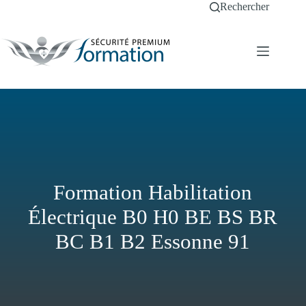
Passer
Rechercher
au
contenu
Formation Habilitation
Électrique B0 H0 BE BS BR
BC B1 B2 Essonne 91