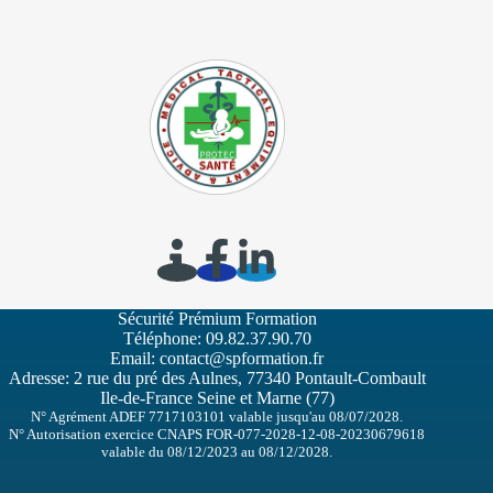
Sécurité Prémium Formation
Téléphone:
09.82.37.90.70
Email:
contact@spformation.fr
Adresse: 2 rue du pré des Aulnes, 77340 Pontault-Combault
Ile-de-France Seine et Marne (77)
N° Agrément ADEF 7717103101 valable jusqu'au 08/07/2028.
N° Autorisation exercice CNAPS FOR-077-2028-12-08-20230679618
valable du 08/12/2023 au 08/12/2028.