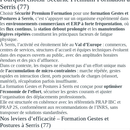
Serris (77)
Choisir
Sécurité Premium Formation
pour une
formation Gestes et
Postures à Serris
, c’est s’appuyer sur un organisme expérimenté dans
les
environnements commerciaux et ERP à forte fréquentation
, où
les
flux continus
, la
station debout prolongée
et les
manutentions
légères répétées
constituent les principaux facteurs de fatigue
physique.
À Serris, l’activité est étroitement liée au
Val d’Europe
: commerces,
centres de services, structures d’accueil et équipes techniques évoluent
dans des espaces ouverts au public, avec des amplitudes horaires
étendues et des pics d’affluence.
Dans ce contexte, les risques ne résultent pas d’un effort unique mais
de
l’accumulation de micro-contraintes
: marche répétée, gestes
rapides en interaction client, ports ponctuels de charges (réassort,
matériel), récupération parfois insuffisante.
La formation Gestes et Postures à Serris est conçue pour
optimiser
l’économie de l’effort
, sécuriser les gestes courants et ajuster
l’organisation des déplacements professionnels.
Elle est structurée en cohérence avec les référentiels PRAP IBC et
PRAP 2S, conformément aux recommandations de l’INRS, sans
transposer de solutions standardisées.
Nos leviers d’efficacité – Formation Gestes et
Postures à Serris (77)