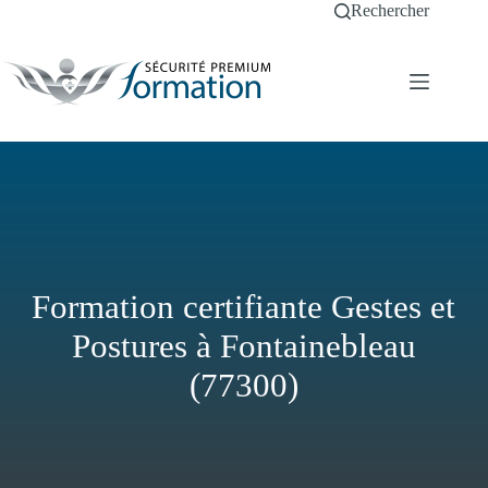
Passer
Rechercher
au
contenu
Formation certifiante Gestes et
Postures à Fontainebleau
(77300)