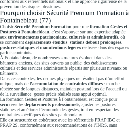
conformes aux référentiels nationaux et une approche rigoureuse de la
prévention des risques physiques.
Pourquoi choisir Sécurité Premium Formation à
Fontainebleau (77)
Choisir
Sécurité Premium Formation
pour une
formation Gestes et
Postures à Fontainebleau
, c’est s’appuyer sur une expertise adaptée
aux
environnements patrimoniaux, culturels et administratifs
, où
se combinent
déplacements étendus
,
stations debout prolongées
,
postures statiques
et
manutentions légères
réalisées dans des espaces
parfois contraints.
À Fontainebleau, de nombreuses structures évoluent dans des
bâtiments anciens, des sites ouverts au public, des établissements
culturels et des services administratifs répartis sur plusieurs niveaux ou
bâtiments.
Dans ces contextes, les risques physiques ne résultent pas d’un effort
unique, mais de
l’accumulation de contraintes diffuses
: marche
répétée sur de longues distances, maintien postural lors de l’accueil ou
de la surveillance, gestes précis réalisés sans appui optimal.
La formation Gestes et Postures à Fontainebleau est conçue pour
sécuriser les déplacements professionnels
, ajuster les postures
statiques et améliorer l’économie des gestes, tout en respectant les
contraintes spécifiques des sites patrimoniaux.
Elle est structurée en cohérence avec les référentiels PRAP IBC et
PRAP 2S, conformément aux recommandations de l’INRS, sans