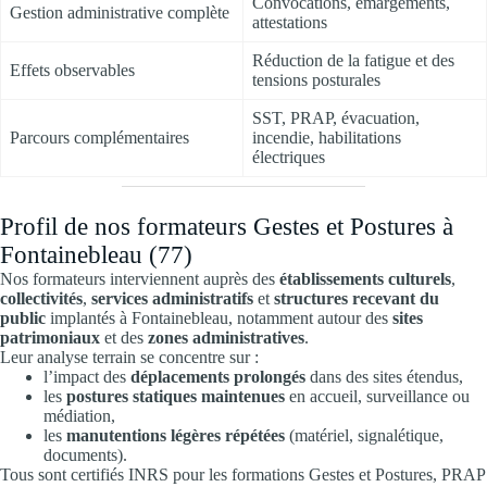
Convocations, émargements,
Gestion administrative complète
attestations
Réduction de la fatigue et des
Effets observables
tensions posturales
SST, PRAP, évacuation,
Parcours complémentaires
incendie, habilitations
électriques
Profil de nos formateurs Gestes et Postures à
Fontainebleau (77)
Nos formateurs interviennent auprès des
établissements culturels
,
collectivités
,
services administratifs
et
structures recevant du
public
implantés à Fontainebleau, notamment autour des
sites
patrimoniaux
et des
zones administratives
.
Leur analyse terrain se concentre sur :
l’impact des
déplacements prolongés
dans des sites étendus,
les
postures statiques maintenues
en accueil, surveillance ou
médiation,
les
manutentions légères répétées
(matériel, signalétique,
documents).
Tous sont certifiés INRS pour les formations Gestes et Postures, PRAP